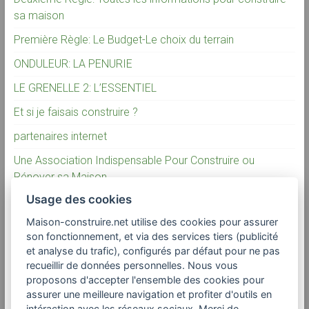
sa maison
Première Règle: Le Budget-Le choix du terrain
ONDULEUR: LA PENURIE
LE GRENELLE 2: L’ESSENTIEL
Et si je faisais construire ?
partenaires internet
Une Association Indispensable Pour Construire ou
Rénover sa Maison
Usage des cookies
La vérité sur la construction individuelle
Maison-construire.net utilise des cookies pour assurer
son fonctionnement, et via des services tiers (publicité
Commentaires récents
et analyse du trafic), configurés par défaut pour ne pas
recueillir de données personnelles. Nous vous
proposons d'accepter l'ensemble des cookies pour
assurer une meilleure navigation et profiter d'outils en
Adresses utiles
intéraction avec les réseaux sociaux. Merci de