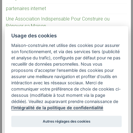
partenaires internet
Une Association Indispensable Pour Construire ou
Rénover sa Maison
Usage des cookies
La vérité sur la construction individuelle
Maison-construire.net utilise des cookies pour assurer
son fonctionnement, et via des services tiers (publicité
Commentaires récents
et analyse du trafic), configurés par défaut pour ne pas
recueillir de données personnelles. Nous vous
proposons d'accepter l'ensemble des cookies pour
assurer une meilleure navigation et profiter d'outils en
Adresses utiles
intéraction avec les réseaux sociaux. Merci de
communiquer votre préférence de choix de cookies ci-
dessous (modifiable à tout moment via la page
aamoi
dédiée). Veuillez auparavant prendre connaissance de
ademe
l'intégralité de la politique de confidentialité
ordre des architectes
Autres réglages des cookies
ordre des géomètres