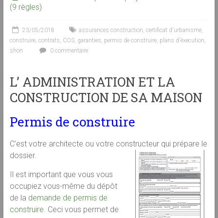
(9 règles)
23/05/2018
assurances construction
,
certificat d'urbanisme
,
construire
,
contrats
,
COS
,
garanties
,
permis de construire
,
plans d'éxecution
,
shon
0 commentaire
L’ ADMINISTRATION ET LA
CONSTRUCTION DE SA MAISON
Permis de construire
C’est votre architecte ou votre constructeur qui prépare le
dossier.
Il est important que vous vous
occupiez vous-même du dépôt
de la
demande de permis de
construire
. Ceci vous permet de