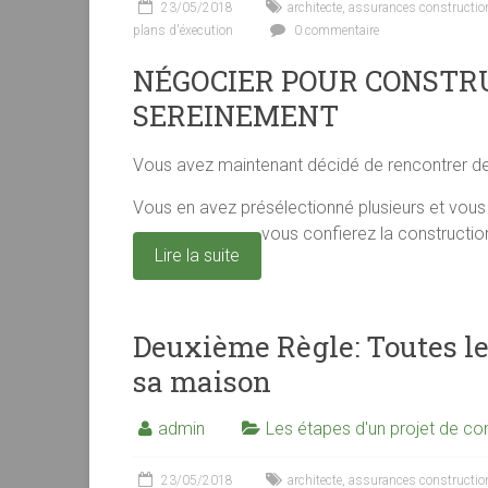
23/05/2018
architecte
,
assurances constructio
plans d'éxecution
0 commentaire
NÉGOCIER POUR CONSTR
SEREINEMENT
Vous avez maintenant décidé de rencontrer de
Vous en avez présélectionné plusieurs et vous a
vous confierez la constructio
Lire la suite
Deuxième Règle: Toutes le
sa maison
admin
Les étapes d'un projet de con
23/05/2018
architecte
,
assurances constructio