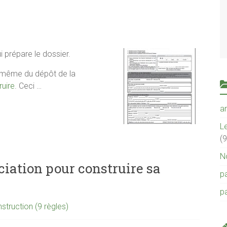
i prépare le dossier.
s-même du dépôt de la
uire
. Ceci …
a
Le
(9
N
iation pour construire sa
p
pa
struction (9 règles)