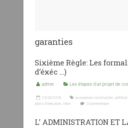
garanties
Sixième Règle: Les formali
d’éxéc …)
admin
Les étapes d'un projet de con
23/05/2018
assurances construction
,
certific
plans d'éxecution
,
shon
0 commentaire
L’ ADMINISTRATION ET 