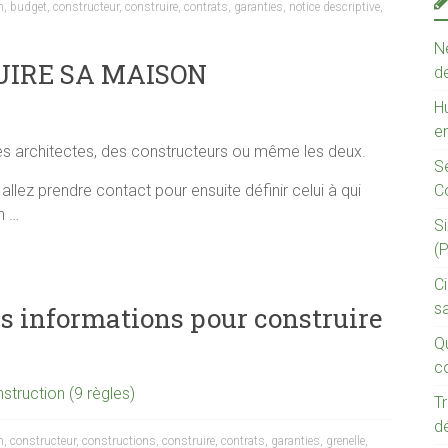
n
,
budget
,
constructeur
,
construire
,
contrats
,
garanties
,
notice descriptive
,
N
UIRE SA MAISON
d
Hu
en
s architectes, des constructeurs ou même les deux.
S
llez prendre contact pour ensuite définir celui à qui
C
n …
S
(
C
s
s informations pour construire
Q
c
struction (9 règles)
T
dé
n
,
constructeur
,
constructions
,
construire
,
contrats
,
garanties
,
grenelle
,