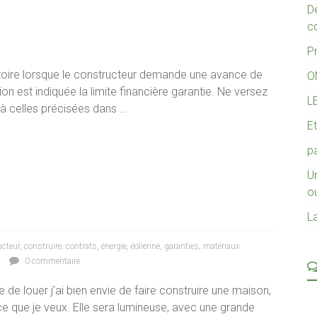
D
c
P
atoire lorsque le constructeur demande une avance de
O
ion est indiquée la limite financière garantie. Ne versez
L
à celles précisées dans …
Et
pa
U
o
La
ucteur
,
construire
,
contrats
,
énergie
,
éolienne
,
garanties
,
matériaux
0 commentaire
 de louer j’ai bien envie de faire construire une maison,
ce que je veux. Elle sera lumineuse, avec une grande