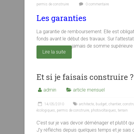
permis de construire
0 commentaire
Les garanties
La garantie de remboursement. Elle est oblig
fonds avant le début des travaux. Sur l’attestat
jamais de somme supérieure 
Lire la suite
Et si je faisais construire ?
admin
article mensuel
14/05/2010
architecte
,
budget
,
chantier
,
constr
écologiques
,
permis de construire
,
photovoltaiques
,
terrain
C’est sur je vais devoir déménager et plutôt que
J’y réfléchis depuis quelques temps et je sais 