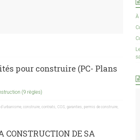
À
C
Co
L
s
tés pour construire (PC- Plans
struction (9 règles)
at d'urbanisme
,
construire
,
contrats
,
COS
,
garanties
,
permis de construire
,
LA CONSTRUCTION DE SA