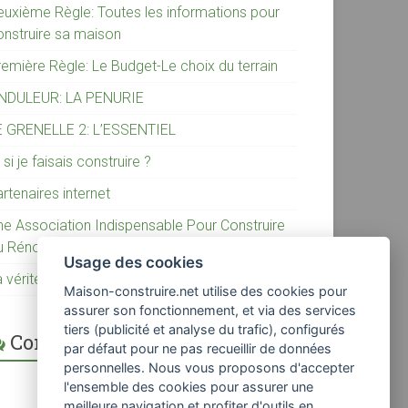
euxième Règle: Toutes les informations pour
onstruire sa maison
remière Règle: Le Budget-Le choix du terrain
NDULEUR: LA PENURIE
E GRENELLE 2: L’ESSENTIEL
 si je faisais construire ?
rtenaires internet
ne Association Indispensable Pour Construire
u Rénover sa Maison
Usage des cookies
 vérité sur la construction individuelle
Maison-construire.net utilise des cookies pour
assurer son fonctionnement, et via des services
tiers (publicité et analyse du trafic), configurés
Commentaires récents
par défaut pour ne pas recueillir de données
personnelles. Nous vous proposons d'accepter
l'ensemble des cookies pour assurer une
meilleure navigation et profiter d'outils en