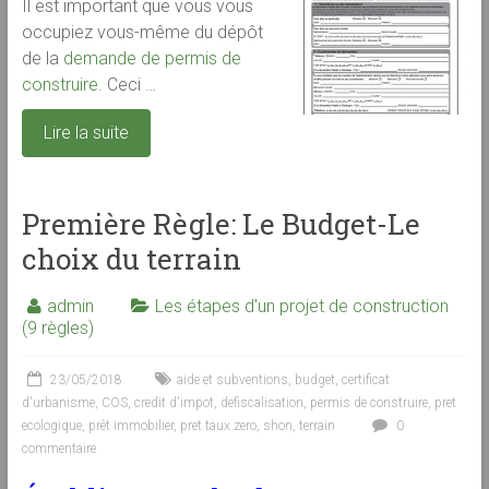
Il est important que vous vous
occupiez vous-même du dépôt
de la
demande de permis de
construire
. Ceci …
Lire la suite
Première Règle: Le Budget-Le
choix du terrain
admin
Les étapes d'un projet de construction
(9 règles)
23/05/2018
aide et subventions
,
budget
,
certificat
d'urbanisme
,
COS
,
credit d'impot
,
defiscalisation
,
permis de construire
,
pret
ecologique
,
prêt immobilier
,
pret taux zero
,
shon
,
terrain
0
commentaire