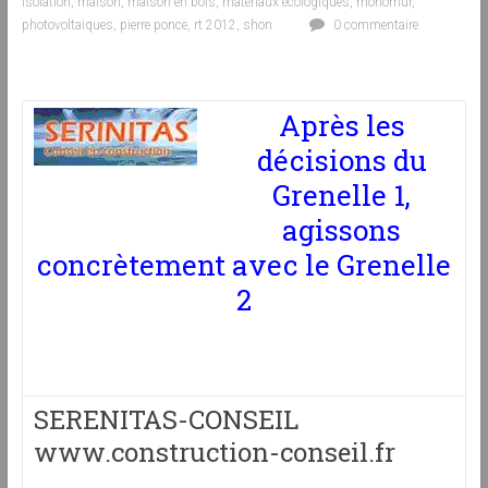
isolation
,
maison
,
maison en bois
,
matériaux écologiques
,
monomur
,
photovoltaiques
,
pierre ponce
,
rt 2012
,
shon
0 commentaire
Après les
décisions du
Grenelle 1,
agissons
concrètement avec le Grenelle
2
SERENITAS-CONSEIL
www.construction-conseil.fr