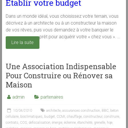
Établir votre budget
Dans un monde idéal, vous choisissez votre terrain, vous
décrivez à un architecte ou à un constructeur la maison
de vos rêves, puis vous demandez à votre banquier le
prêt pour acquérir votre « chez vous ». …
Lire la suite
Une Association Indispensable
Pour Construire ou Rénover sa
Maison
admin
partenaires
10/04/2010
architecte
,
assurances construction
,
BBC
,
beton
cellulaire
,
bioclimatiques
,
budget
,
CCMI
,
chauffage
,
constructeur
,
construire
,
contrats
,
COS
,
defiscalisation
,
énergie
,
éolienne
,
étanchéité
,
grenelle
,
hqe
,