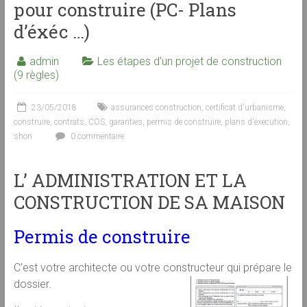
pour construire (PC- Plans
d’éxéc …)
admin
Les étapes d'un projet de construction
(9 règles)
23/05/2018
assurances construction
,
certificat d'urbanisme
,
construire
,
contrats
,
COS
,
garanties
,
permis de construire
,
plans d'éxecution
,
shon
0 commentaire
L’ ADMINISTRATION ET LA
CONSTRUCTION DE SA MAISON
Permis de construire
C’est votre architecte ou votre constructeur qui prépare le
dossier.