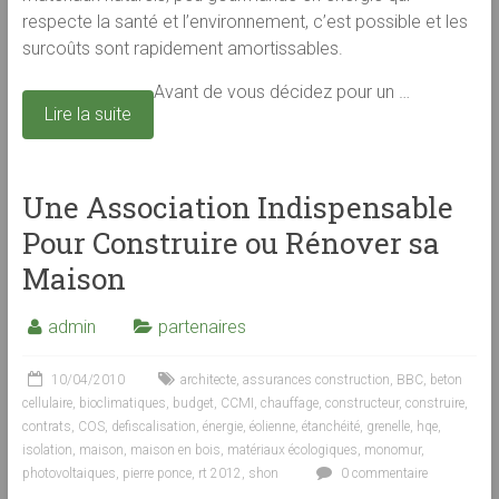
respecte la santé et l’environnement, c’est possible et les
surcoûts sont rapidement amortissables.
Avant de vous décidez pour un …
Lire la suite
Une Association Indispensable
Pour Construire ou Rénover sa
Maison
admin
partenaires
10/04/2010
architecte
,
assurances construction
,
BBC
,
beton
cellulaire
,
bioclimatiques
,
budget
,
CCMI
,
chauffage
,
constructeur
,
construire
,
contrats
,
COS
,
defiscalisation
,
énergie
,
éolienne
,
étanchéité
,
grenelle
,
hqe
,
isolation
,
maison
,
maison en bois
,
matériaux écologiques
,
monomur
,
photovoltaiques
,
pierre ponce
,
rt 2012
,
shon
0 commentaire