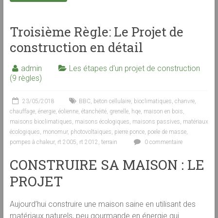
Troisième Règle: Le Projet de
construction en détail
admin
Les étapes d'un projet de construction
(9 règles)
23/05/2018
BBC
,
beton cellulaire
,
bioclimatiques
,
chanvre
,
chauffage
,
énergie
,
éolienne
,
étanchéité
,
grenelle
,
hqe
,
maison en bois
,
maisons bioclimatiques
,
maisons écologiques
,
maisons passives
,
matériaux
écologiques
,
monomur
,
photovoltaiques
,
pierre ponce
,
poele de masse
,
pompes à chaleur
,
rt 2005
,
rt 2012
,
terrain
0 commentaire
CONSTRUIRE SA MAISON : LE
PROJET
Aujourd’hui construire une maison saine en utilisant des
matériaux naturels, peu gourmande en énergie qui