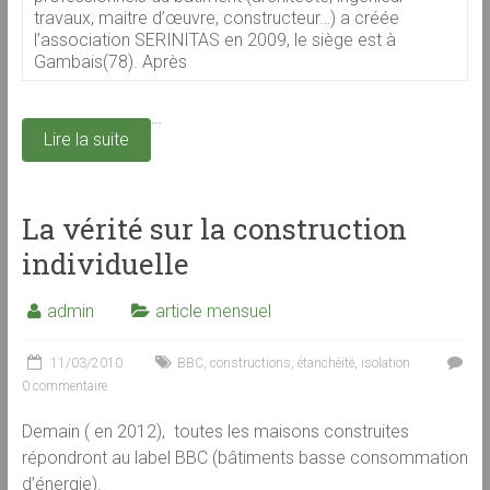
travaux, maitre d’œuvre, constructeur…) a créée
l’association SERINITAS en 2009, le siège est à
Gambais(78). Après
…
Lire la suite
La vérité sur la construction
individuelle
admin
article mensuel
11/03/2010
BBC
,
constructions
,
étanchéité
,
isolation
0 commentaire
Demain ( en 2012), toutes les maisons construites
répondront au label BBC (bâtiments basse consommation
d’énergie).