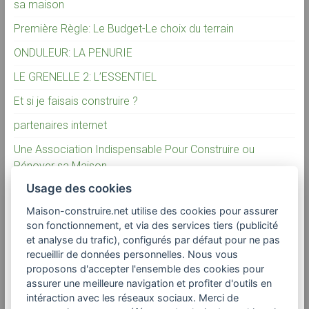
sa maison
Première Règle: Le Budget-Le choix du terrain
ONDULEUR: LA PENURIE
LE GRENELLE 2: L’ESSENTIEL
Et si je faisais construire ?
partenaires internet
Une Association Indispensable Pour Construire ou
Rénover sa Maison
Usage des cookies
La vérité sur la construction individuelle
Maison-construire.net utilise des cookies pour assurer
son fonctionnement, et via des services tiers (publicité
Commentaires récents
et analyse du trafic), configurés par défaut pour ne pas
recueillir de données personnelles. Nous vous
proposons d'accepter l'ensemble des cookies pour
assurer une meilleure navigation et profiter d'outils en
Adresses utiles
intéraction avec les réseaux sociaux. Merci de